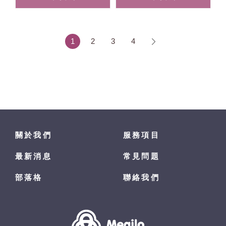
1
2
3
4
關於我們
服務項目
最新消息
常見問題
部落格
聯絡我們