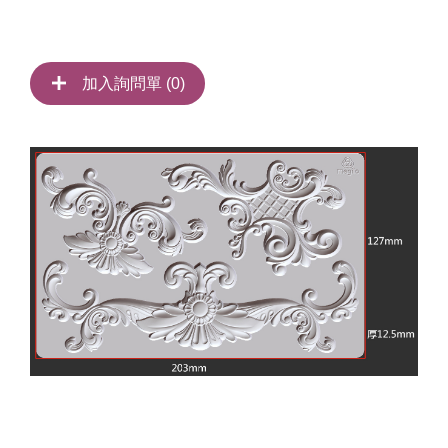
加入詢問單 (
0
)