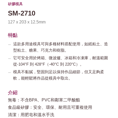
矽膠模具
SM-2710
127 x 203 x 12.5mm
特點
這款多用途模具可與多種材料搭配使用，如紙粘土、造
型粘土、糖果、巧克力和樹脂。
它可安全用於烤箱、微波爐、冰箱和冷凍庫，耐溫範圍
從-104°F 到 428°F（-40°C 到 220°C）。
模具不黏膩，堅固到足以保持作品細節，但又足夠柔
軟，能輕鬆將作品從模具中取出。
介紹
無毒：不含BPA、PVC和鄰苯二甲酸酯
食品級矽膠：安全、環保、耐用且可重複使用
清潔：用肥皂和溫水手洗