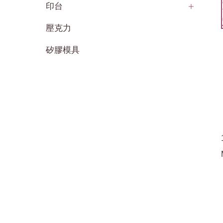
印台
壓克力
矽膠模具