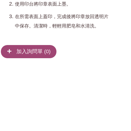
使用印台將印章表面上墨。
在所需表面上蓋印，完成後將印章放回透明片
中保存。清潔時，輕輕用肥皂和水清洗。
加入詢問單 (
0
)