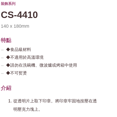
裝飾系列
CS-4410
140 x 180mm
特點
◆食品級材料
◆不適用於高溫環境
◆請勿在洗碗機、微波爐或烤箱中使用
◆不可熨燙
介紹
從透明片上取下印章。將印章牢固地按壓在透
明壓克力塊上。