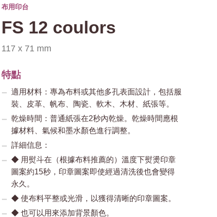
布用印台
FS 12 coulors
117 x 71 mm
特點
適用材料：專為布料或其他多孔表面設計，包括服
裝、皮革、帆布、陶瓷、軟木、木材、紙張等。
乾燥時間：普通紙張在2秒內乾燥。乾燥時間應根
據材料、氣候和墨水顏色進行調整。
詳細信息：
◆ 用熨斗在（根據布料推薦的）溫度下熨燙印章
圖案約15秒，印章圖案即使經過清洗後也會變得
永久。
◆ 使布料平整或光滑，以獲得清晰的印章圖案。
◆ 也可以用來添加背景顏色。