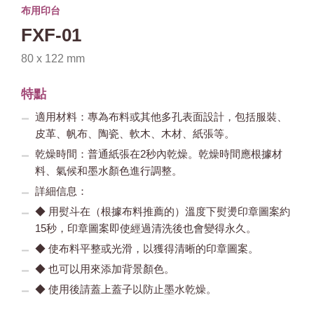
布用印台
FXF-01
80 x 122 mm
特點
適用材料：專為布料或其他多孔表面設計，包括服裝、
皮革、帆布、陶瓷、軟木、木材、紙張等。
乾燥時間：普通紙張在2秒內乾燥。乾燥時間應根據材
料、氣候和墨水顏色進行調整。
詳細信息：
◆ 用熨斗在（根據布料推薦的）溫度下熨燙印章圖案約
15秒，印章圖案即使經過清洗後也會變得永久。
◆ 使布料平整或光滑，以獲得清晰的印章圖案。
◆ 也可以用來添加背景顏色。
◆ 使用後請蓋上蓋子以防止墨水乾燥。