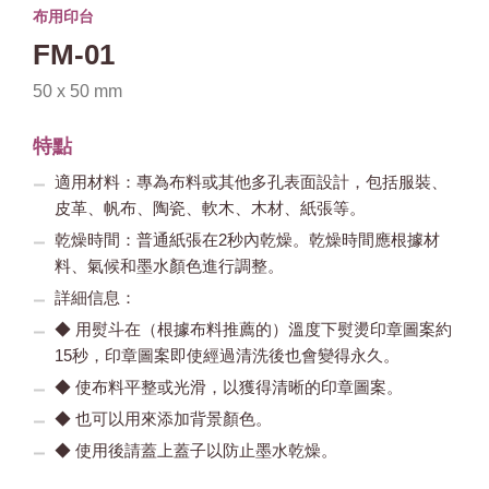
布用印台
FM-01
50 x 50 mm
特點
適用材料：專為布料或其他多孔表面設計，包括服裝、
皮革、帆布、陶瓷、軟木、木材、紙張等。
乾燥時間：普通紙張在2秒內乾燥。乾燥時間應根據材
料、氣候和墨水顏色進行調整。
詳細信息：
◆ 用熨斗在（根據布料推薦的）溫度下熨燙印章圖案約
15秒，印章圖案即使經過清洗後也會變得永久。
◆ 使布料平整或光滑，以獲得清晰的印章圖案。
◆ 也可以用來添加背景顏色。
◆ 使用後請蓋上蓋子以防止墨水乾燥。