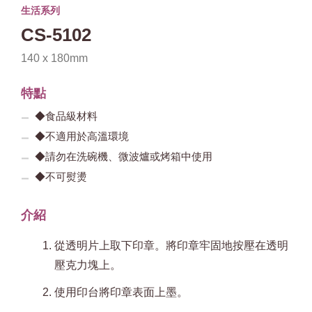
生活系列
CS-5102
140 x 180mm
特點
◆食品級材料
◆不適用於高溫環境
◆請勿在洗碗機、微波爐或烤箱中使用
◆不可熨燙
介紹
從透明片上取下印章。將印章牢固地按壓在透明
壓克力塊上。
使用印台將印章表面上墨。