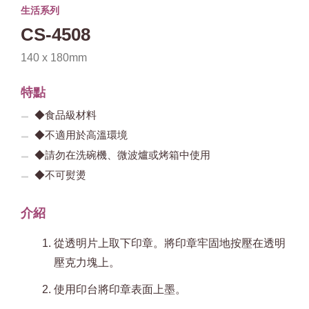
生活系列
CS-4508
140 x 180mm
特點
◆食品級材料
◆不適用於高溫環境
◆請勿在洗碗機、微波爐或烤箱中使用
◆不可熨燙
介紹
從透明片上取下印章。將印章牢固地按壓在透明
壓克力塊上。
使用印台將印章表面上墨。