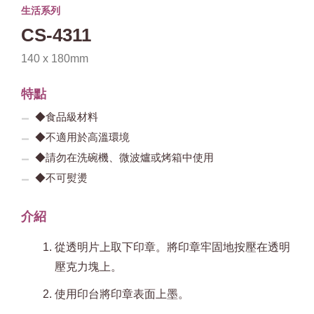
生活系列
CS-4311
140 x 180mm
特點
◆食品級材料
◆不適用於高溫環境
◆請勿在洗碗機、微波爐或烤箱中使用
◆不可熨燙
介紹
從透明片上取下印章。將印章牢固地按壓在透明
壓克力塊上。
使用印台將印章表面上墨。