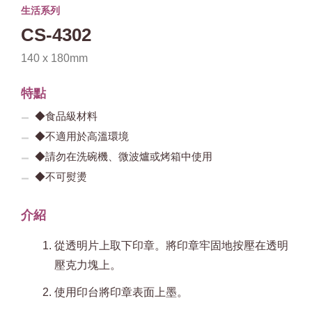
生活系列
CS-4302
140 x 180mm
特點
◆食品級材料
◆不適用於高溫環境
◆請勿在洗碗機、微波爐或烤箱中使用
◆不可熨燙
介紹
從透明片上取下印章。將印章牢固地按壓在透明
壓克力塊上。
使用印台將印章表面上墨。