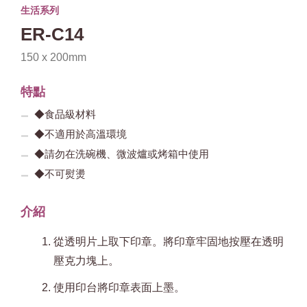
生活系列
ER-C14
150 x 200mm
特點
◆食品級材料
◆不適用於高溫環境
◆請勿在洗碗機、微波爐或烤箱中使用
◆不可熨燙
介紹
從透明片上取下印章。將印章牢固地按壓在透明
壓克力塊上。
使用印台將印章表面上墨。