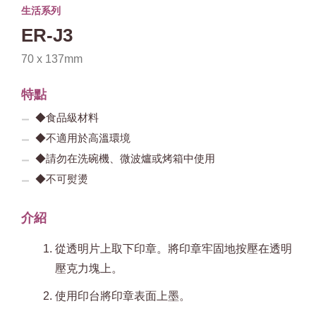
生活系列
ER-J3
70 x 137mm
特點
◆食品級材料
◆不適用於高溫環境
◆請勿在洗碗機、微波爐或烤箱中使用
◆不可熨燙
介紹
從透明片上取下印章。將印章牢固地按壓在透明
壓克力塊上。
使用印台將印章表面上墨。