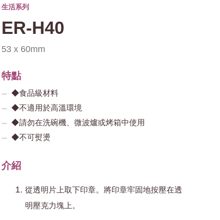
生活系列
ER-H40
53 x 60mm
特點
◆食品級材料
◆不適用於高溫環境
◆請勿在洗碗機、微波爐或烤箱中使用
◆不可熨燙
介紹
從透明片上取下印章。將印章牢固地按壓在透
明壓克力塊上。