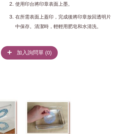
使用印台將印章表面上墨。
在所需表面上蓋印，完成後將印章放回透明片
中保存。清潔時，輕輕用肥皂和水清洗。
加入詢問單 (
0
)