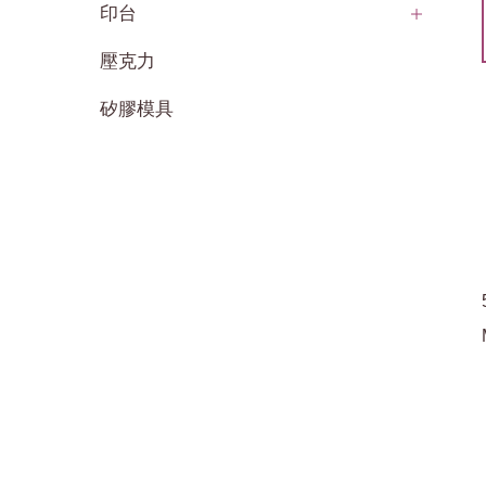
印台
壓克力
矽膠模具