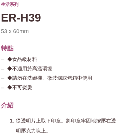
生活系列
ER-H39
53 x 60mm
特點
◆食品級材料
◆不適用於高溫環境
◆請勿在洗碗機、微波爐或烤箱中使用
◆不可熨燙
介紹
從透明片上取下印章。將印章牢固地按壓在透
明壓克力塊上。