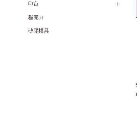
印台
壓克力
矽膠模具