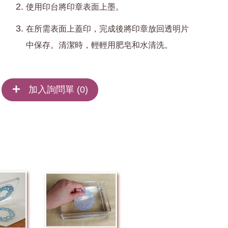
使用印台將印章表面上墨。
在所需表面上蓋印，完成後將印章放回透明片
中保存。清潔時，輕輕用肥皂和水清洗。
加入詢問單 (
0
)