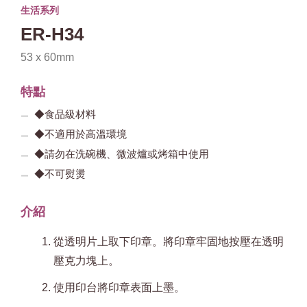
生活系列
ER-H34
53 x 60mm
特點
◆食品級材料
◆不適用於高溫環境
◆請勿在洗碗機、微波爐或烤箱中使用
◆不可熨燙
介紹
從透明片上取下印章。將印章牢固地按壓在透明
壓克力塊上。
使用印台將印章表面上墨。