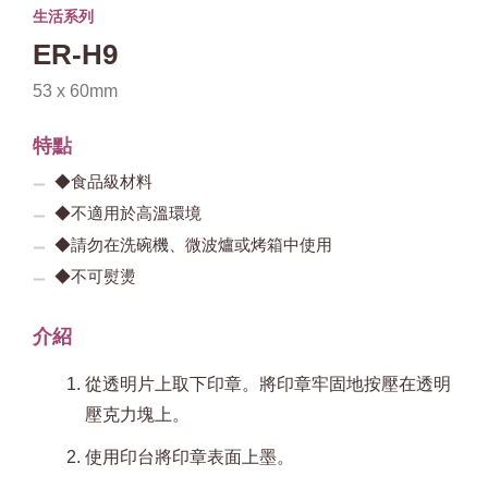
生活系列
ER-H9
53 x 60mm
特點
◆食品級材料
◆不適用於高溫環境
◆請勿在洗碗機、微波爐或烤箱中使用
◆不可熨燙
介紹
從透明片上取下印章。將印章牢固地按壓在透明
壓克力塊上。
使用印台將印章表面上墨。