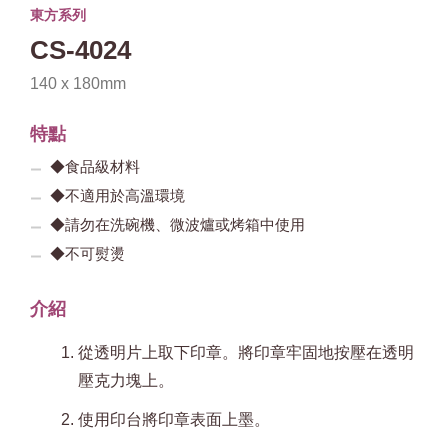
東方系列
CS-4024
140 x 180mm
特點
◆食品級材料
◆不適用於高溫環境
◆請勿在洗碗機、微波爐或烤箱中使用
◆不可熨燙
介紹
從透明片上取下印章。將印章牢固地按壓在透明
壓克力塊上。
使用印台將印章表面上墨。