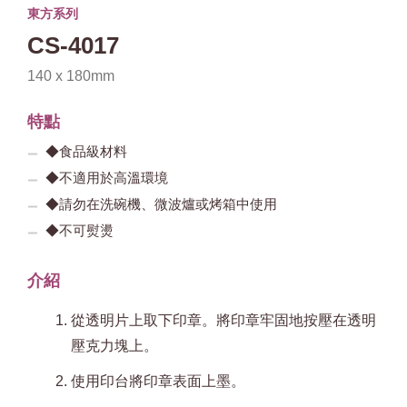
東方系列
CS-4017
140 x 180mm
特點
◆食品級材料
◆不適用於高溫環境
◆請勿在洗碗機、微波爐或烤箱中使用
◆不可熨燙
介紹
從透明片上取下印章。將印章牢固地按壓在透明
壓克力塊上。
使用印台將印章表面上墨。