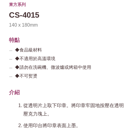
東方系列
CS-4015
140 x 180mm
特點
◆食品級材料
◆不適用於高溫環境
◆請勿在洗碗機、微波爐或烤箱中使用
◆不可熨燙
介紹
從透明片上取下印章。將印章牢固地按壓在透明
壓克力塊上。
使用印台將印章表面上墨。