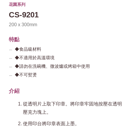
花園系列
CS-9201
200 x 300mm
特點
◆食品級材料
◆不適用於高溫環境
◆請勿在洗碗機、微波爐或烤箱中使用
◆不可熨燙
介紹
從透明片上取下印章。將印章牢固地按壓在透明
壓克力塊上。
使用印台將印章表面上墨。