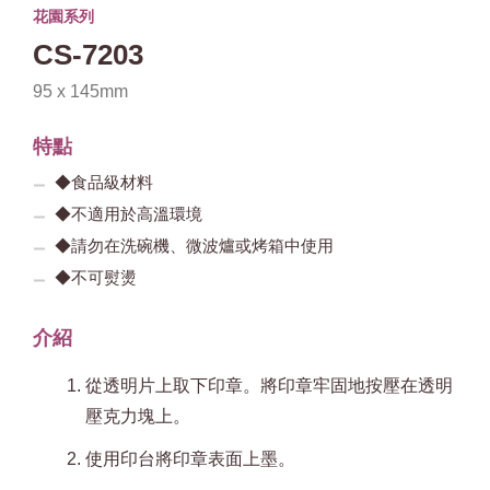
花園系列
CS-7203
95 x 145mm
特點
◆食品級材料
◆不適用於高溫環境
◆請勿在洗碗機、微波爐或烤箱中使用
◆不可熨燙
介紹
從透明片上取下印章。將印章牢固地按壓在透明
壓克力塊上。
使用印台將印章表面上墨。