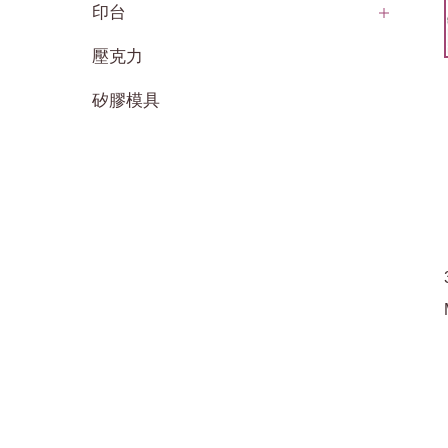
印台
壓克力
矽膠模具