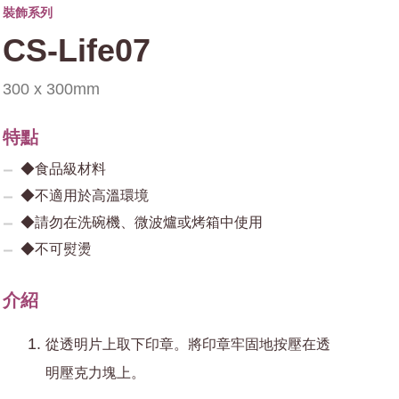
裝飾系列
CS-Life07
300 x 300mm
特點
◆食品級材料
◆不適用於高溫環境
◆請勿在洗碗機、微波爐或烤箱中使用
◆不可熨燙
介紹
從透明片上取下印章。將印章牢固地按壓在透
明壓克力塊上。