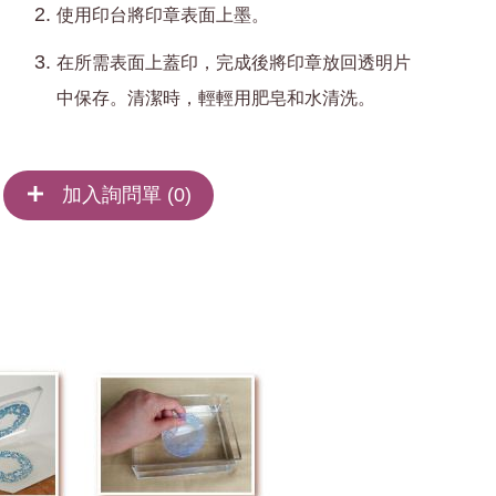
使用印台將印章表面上墨。
在所需表面上蓋印，完成後將印章放回透明片
中保存。清潔時，輕輕用肥皂和水清洗。
加入詢問單 (
0
)