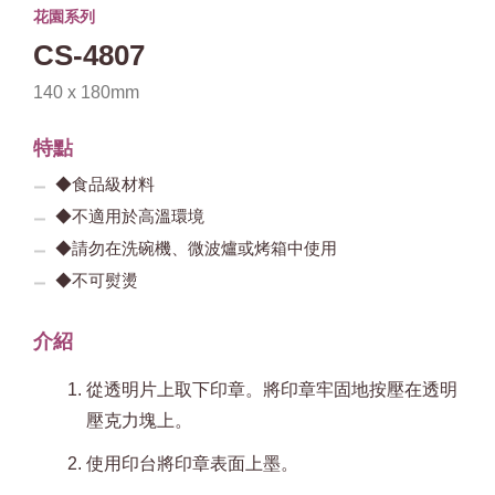
花園系列
CS-4807
140 x 180mm
特點
◆食品級材料
◆不適用於高溫環境
◆請勿在洗碗機、微波爐或烤箱中使用
◆不可熨燙
介紹
從透明片上取下印章。將印章牢固地按壓在透明
壓克力塊上。
使用印台將印章表面上墨。