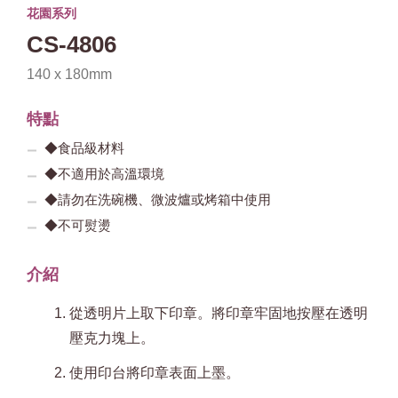
花園系列
CS-4806
140 x 180mm
特點
◆食品級材料
◆不適用於高溫環境
◆請勿在洗碗機、微波爐或烤箱中使用
◆不可熨燙
介紹
從透明片上取下印章。將印章牢固地按壓在透明
壓克力塊上。
使用印台將印章表面上墨。