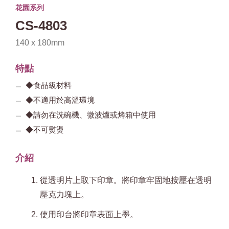
花園系列
CS-4803
140 x 180mm
特點
◆食品級材料
◆不適用於高溫環境
◆請勿在洗碗機、微波爐或烤箱中使用
◆不可熨燙
介紹
從透明片上取下印章。將印章牢固地按壓在透明
壓克力塊上。
使用印台將印章表面上墨。