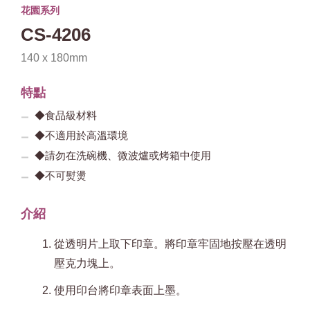
花園系列
CS-4206
140 x 180mm
特點
◆食品級材料
◆不適用於高溫環境
◆請勿在洗碗機、微波爐或烤箱中使用
◆不可熨燙
介紹
從透明片上取下印章。將印章牢固地按壓在透明
壓克力塊上。
使用印台將印章表面上墨。