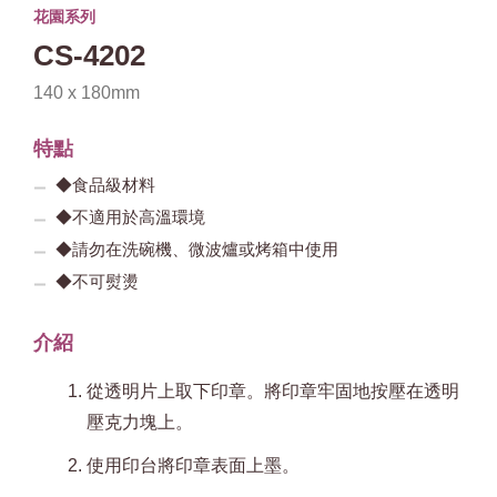
花園系列
CS-4202
140 x 180mm
特點
◆食品級材料
◆不適用於高溫環境
◆請勿在洗碗機、微波爐或烤箱中使用
◆不可熨燙
介紹
從透明片上取下印章。將印章牢固地按壓在透明
壓克力塊上。
使用印台將印章表面上墨。