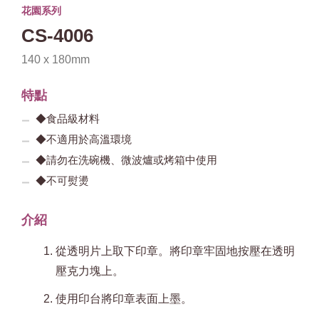
花園系列
CS-4006
140 x 180mm
特點
◆食品級材料
◆不適用於高溫環境
◆請勿在洗碗機、微波爐或烤箱中使用
◆不可熨燙
介紹
從透明片上取下印章。將印章牢固地按壓在透明
壓克力塊上。
使用印台將印章表面上墨。