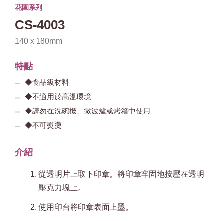
花園系列
CS-4003
140 x 180mm
特點
◆食品級材料
◆不適用於高溫環境
◆請勿在洗碗機、微波爐或烤箱中使用
◆不可熨燙
介紹
從透明片上取下印章。將印章牢固地按壓在透明
壓克力塊上。
使用印台將印章表面上墨。