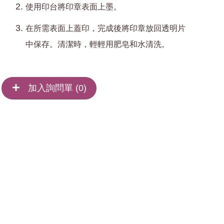
使用印台將印章表面上墨。
在所需表面上蓋印，完成後將印章放回透明片
中保存。清潔時，輕輕用肥皂和水清洗。
加入詢問單 (
0
)