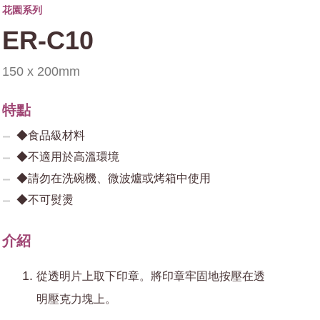
花園系列
ER-C10
150 x 200mm
特點
◆食品級材料
◆不適用於高溫環境
◆請勿在洗碗機、微波爐或烤箱中使用
◆不可熨燙
介紹
從透明片上取下印章。將印章牢固地按壓在透
明壓克力塊上。