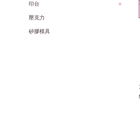
印台
壓克力
矽膠模具