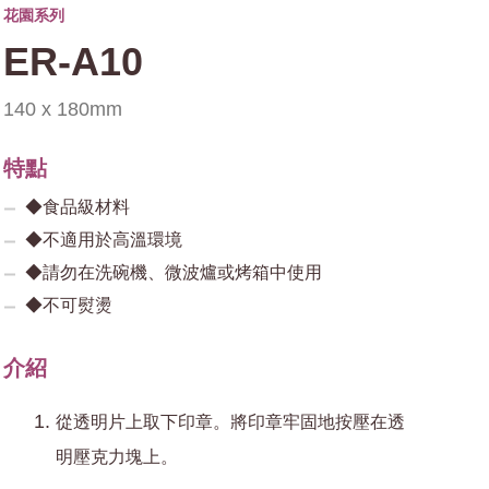
花園系列
ER-A10
140 x 180mm
特點
◆食品級材料
◆不適用於高溫環境
◆請勿在洗碗機、微波爐或烤箱中使用
◆不可熨燙
介紹
從透明片上取下印章。將印章牢固地按壓在透
明壓克力塊上。