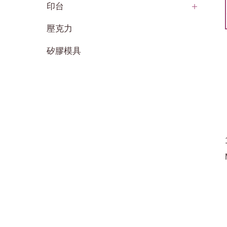
印台
壓克力
矽膠模具