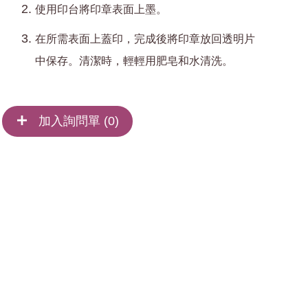
使用印台將印章表面上墨。
在所需表面上蓋印，完成後將印章放回透明片
中保存。清潔時，輕輕用肥皂和水清洗。
加入詢問單 (
0
)