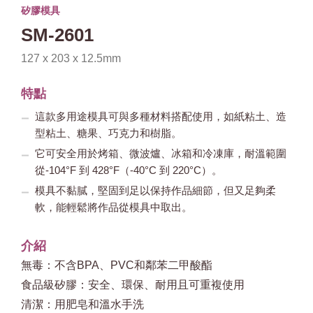
矽膠模具
SM-2601
127 x 203 x 12.5mm
特點
這款多用途模具可與多種材料搭配使用，如紙粘土、造
型粘土、糖果、巧克力和樹脂。
它可安全用於烤箱、微波爐、冰箱和冷凍庫，耐溫範圍
從-104°F 到 428°F（-40°C 到 220°C）。
模具不黏膩，堅固到足以保持作品細節，但又足夠柔
軟，能輕鬆將作品從模具中取出。
介紹
無毒：不含BPA、PVC和鄰苯二甲酸酯
食品級矽膠：安全、環保、耐用且可重複使用
清潔：用肥皂和溫水手洗