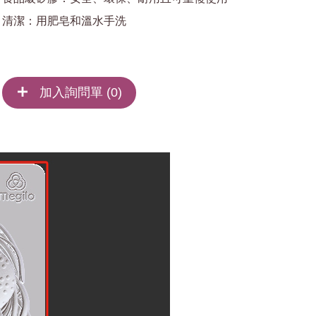
清潔：用肥皂和溫水手洗
加入詢問單 (
0
)