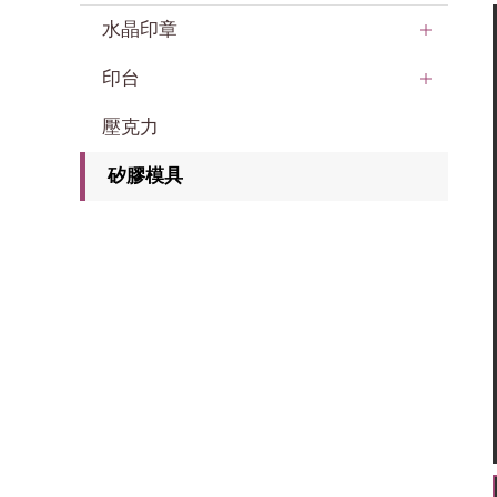
水晶印章
印台
壓克力
矽膠模具