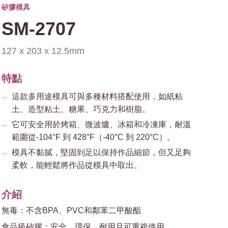
矽膠模具
SM-2707
127 x 203 x 12.5mm
特點
這款多用途模具可與多種材料搭配使用，如紙粘
土、造型粘土、糖果、巧克力和樹脂。
它可安全用於烤箱、微波爐、冰箱和冷凍庫，耐溫
範圍從-104°F 到 428°F（-40°C 到 220°C）。
模具不黏膩，堅固到足以保持作品細節，但又足夠
柔軟，能輕鬆將作品從模具中取出。
介紹
無毒：不含BPA、PVC和鄰苯二甲酸酯
食品級矽膠：安全、環保、耐用且可重複使用