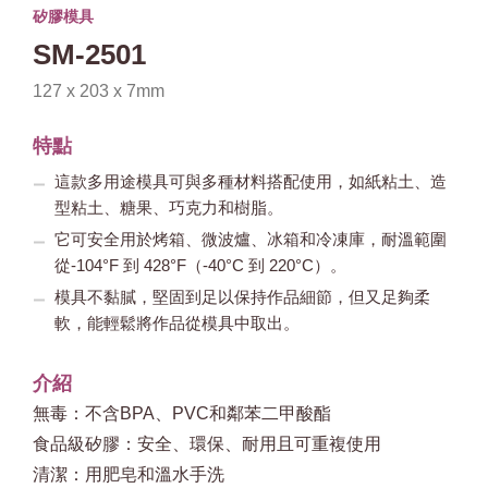
矽膠模具
SM-2501
127 x 203 x 7mm
特點
這款多用途模具可與多種材料搭配使用，如紙粘土、造
型粘土、糖果、巧克力和樹脂。
它可安全用於烤箱、微波爐、冰箱和冷凍庫，耐溫範圍
從-104°F 到 428°F（-40°C 到 220°C）。
模具不黏膩，堅固到足以保持作品細節，但又足夠柔
軟，能輕鬆將作品從模具中取出。
介紹
無毒：不含BPA、PVC和鄰苯二甲酸酯
食品級矽膠：安全、環保、耐用且可重複使用
清潔：用肥皂和溫水手洗