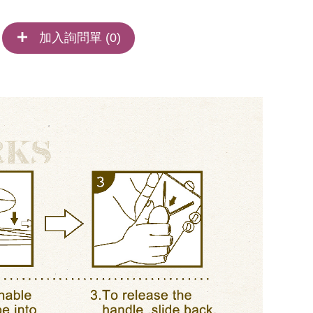
加入詢問單 (
0
)