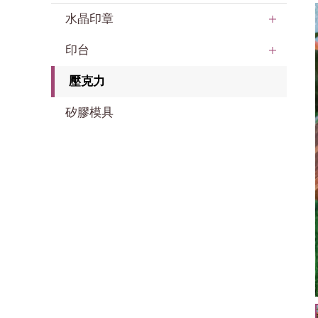
水晶印章
印台
壓克力
矽膠模具