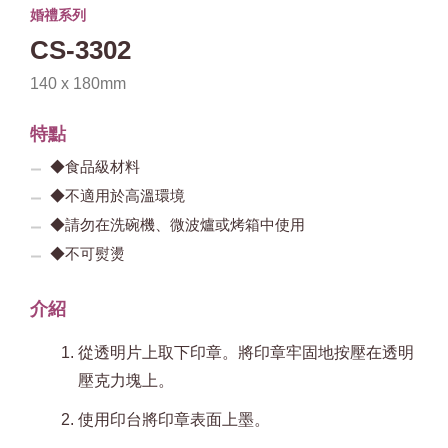
婚禮系列
CS-3302
140 x 180mm
特點
◆食品級材料
◆不適用於高溫環境
◆請勿在洗碗機、微波爐或烤箱中使用
◆不可熨燙
介紹
從透明片上取下印章。將印章牢固地按壓在透明
壓克力塊上。
使用印台將印章表面上墨。