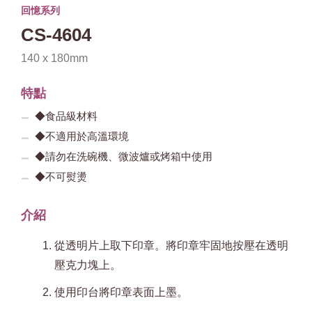
回憶系列
CS-4604
140 x 180mm
特點
◆食品級材料
◆不適用於高溫環境
◆請勿在洗碗機、微波爐或烤箱中使用
◆不可熨燙
介紹
從透明片上取下印章。將印章牢固地按壓在透明
壓克力塊上。
使用印台將印章表面上墨。