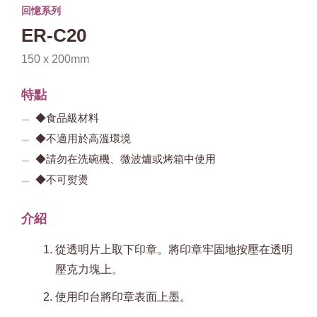
回憶系列
ER-C20
150 x 200mm
特點
◆食品級材料
◆不適用於高溫環境
◆請勿在洗碗機、微波爐或烤箱中使用
◆不可熨燙
介紹
從透明片上取下印章。將印章牢固地按壓在透明
壓克力塊上。
使用印台將印章表面上墨。