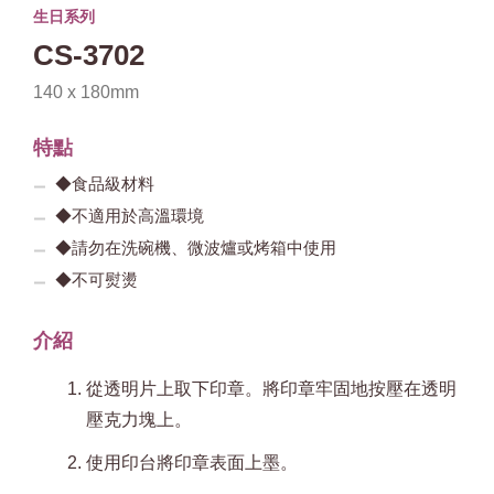
生日系列
CS-3702
140 x 180mm
特點
◆食品級材料
◆不適用於高溫環境
◆請勿在洗碗機、微波爐或烤箱中使用
◆不可熨燙
介紹
從透明片上取下印章。將印章牢固地按壓在透明
壓克力塊上。
使用印台將印章表面上墨。