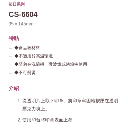
節日系列
CS-6604
95 x 145mm
特點
◆食品級材料
◆不適用於高溫環境
◆請勿在洗碗機、微波爐或烤箱中使用
◆不可熨燙
介紹
從透明片上取下印章。將印章牢固地按壓在透明
壓克力塊上。
使用印台將印章表面上墨。