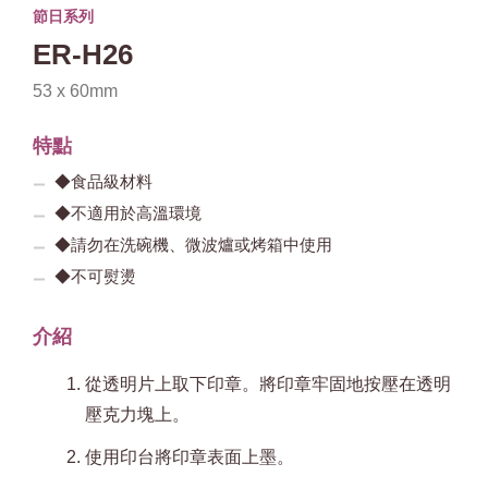
節日系列
ER-H26
53 x 60mm
特點
◆食品級材料
◆不適用於高溫環境
◆請勿在洗碗機、微波爐或烤箱中使用
◆不可熨燙
介紹
從透明片上取下印章。將印章牢固地按壓在透明
壓克力塊上。
使用印台將印章表面上墨。