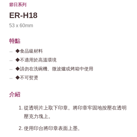
節日系列
ER-H18
53 x 60mm
特點
◆食品級材料
◆不適用於高溫環境
◆請勿在洗碗機、微波爐或烤箱中使用
◆不可熨燙
介紹
從透明片上取下印章。將印章牢固地按壓在透明
壓克力塊上。
使用印台將印章表面上墨。