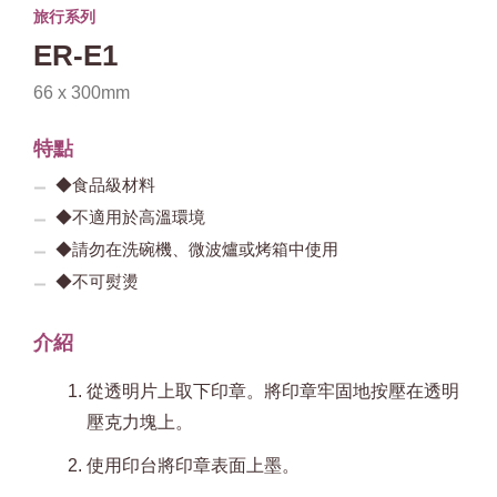
旅行系列
ER-E1
66 x 300mm
特點
◆食品級材料
◆不適用於高溫環境
◆請勿在洗碗機、微波爐或烤箱中使用
◆不可熨燙
介紹
從透明片上取下印章。將印章牢固地按壓在透明
壓克力塊上。
使用印台將印章表面上墨。