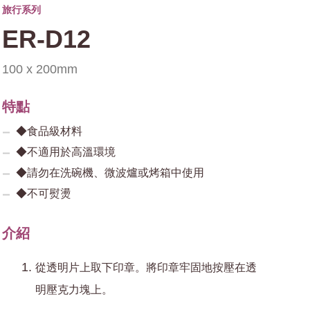
旅行系列
ER-D12
100 x 200mm
特點
◆食品級材料
◆不適用於高溫環境
◆請勿在洗碗機、微波爐或烤箱中使用
◆不可熨燙
介紹
從透明片上取下印章。將印章牢固地按壓在透
明壓克力塊上。