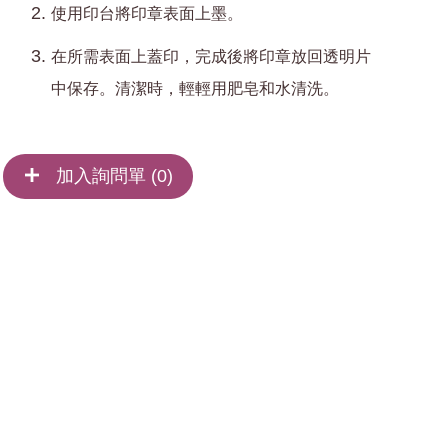
使用印台將印章表面上墨。
在所需表面上蓋印，完成後將印章放回透明片
中保存。清潔時，輕輕用肥皂和水清洗。
加入詢問單 (
0
)