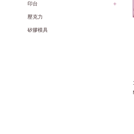
印台
壓克力
矽膠模具