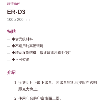
旅行系列
ER-D3
100 x 200mm
特點
◆食品級材料
◆不適用於高溫環境
◆請勿在洗碗機、微波爐或烤箱中使用
◆不可熨燙
介紹
從透明片上取下印章。將印章牢固地按壓在透明
壓克力塊上。
使用印台將印章表面上墨。