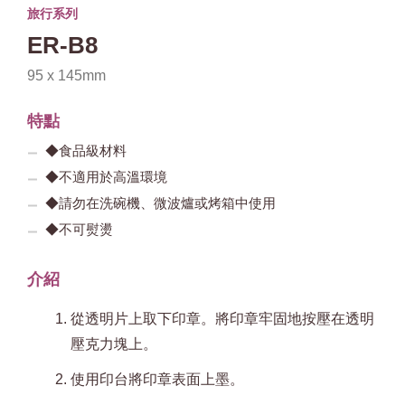
旅行系列
ER-B8
95 x 145mm
特點
◆食品級材料
◆不適用於高溫環境
◆請勿在洗碗機、微波爐或烤箱中使用
◆不可熨燙
介紹
從透明片上取下印章。將印章牢固地按壓在透明
壓克力塊上。
使用印台將印章表面上墨。