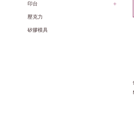
印台
壓克力
矽膠模具