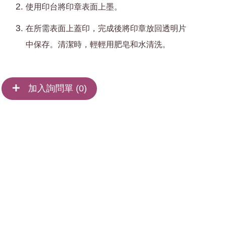
使用印台將印章表面上墨。
在所需表面上蓋印，完成後將印章放回透明片
中保存。清潔時，輕輕用肥皂和水清洗。
加入詢問單 (
0
)