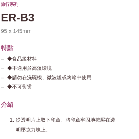
旅行系列
ER-B3
95 x 145mm
特點
◆食品級材料
◆不適用於高溫環境
◆請勿在洗碗機、微波爐或烤箱中使用
◆不可熨燙
介紹
從透明片上取下印章。將印章牢固地按壓在透
明壓克力塊上。