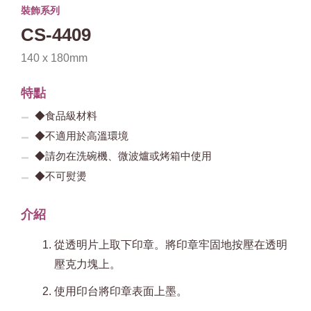
裝飾系列
CS-4409
140 x 180mm
特點
◆食品級材料
◆不適用於高溫環境
◆請勿在洗碗機、微波爐或烤箱中使用
◆不可熨燙
介紹
從透明片上取下印章。將印章牢固地按壓在透明
壓克力塊上。
使用印台將印章表面上墨。